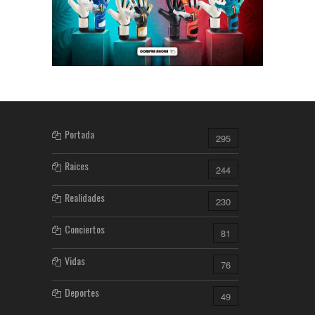
Portada
295
Raices
244
Realidades
230
Conciertos
81
Vidas
76
Deportes
49