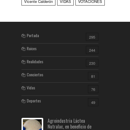
Vicente Calderón
VIDAS
VOTACIONES
Portada
295
Raices
244
Realidades
230
Conciertos
81
Vidas
76
Deportes
49
Agroindustria Láctea
Nutralac, en beneficio de