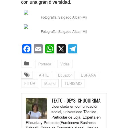
con una gran diversidad.
Fotografía: Salgado Alban-Mli
Fotografía: Salgado Alban-Mli
Facebook
Email
WhatsApp
X
Telegram
Portada
Vidas
ARTE
Ecuador
ESPAÑA
FITUR
Madrid
TURISMO
TEXTO - DEYSI CHUQUIRIMA
Licenciada en comunicación
social, universidad Técnica
Particular de Loja, Experta en
Etiqueta y Protocolo(Euroinnova Business
School), Curso de Fotografía digital. Una de