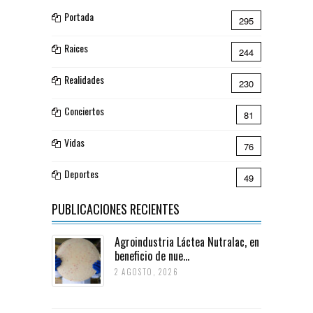
Portada
295
Raices
244
Realidades
230
Conciertos
81
Vidas
76
Deportes
49
PUBLICACIONES RECIENTES
Agroindustria Láctea Nutralac, en
beneficio de nue...
2 AGOSTO, 2026