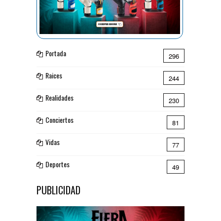
Portada
296
Raices
244
Realidades
230
Conciertos
81
Vidas
77
Deportes
49
PUBLICIDAD