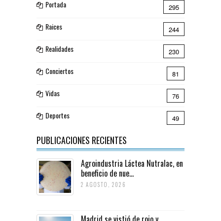
Portada
295
Raices
244
Realidades
230
Conciertos
81
Vidas
76
Deportes
49
PUBLICACIONES RECIENTES
Agroindustria Láctea Nutralac, en
beneficio de nue...
2 AGOSTO, 2026
Madrid se vistió de rojo y