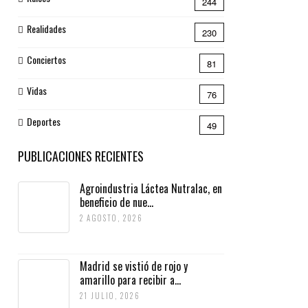
244
Realidades
230
Conciertos
81
Vidas
76
Deportes
49
PUBLICACIONES RECIENTES
Agroindustria Láctea Nutralac, en
beneficio de nue...
2 AGOSTO, 2026
Madrid se vistió de rojo y
amarillo para recibir a...
21 JULIO, 2026