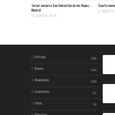
Tercer encierro San Sebastián de los Reyes -
Cuarto encie
Madrid
31 AGOSTO,
29 AGOSTO, 2019
Portada
295
Raices
244
Realidades
230
Conciertos
81
Vidas
76
Deportes