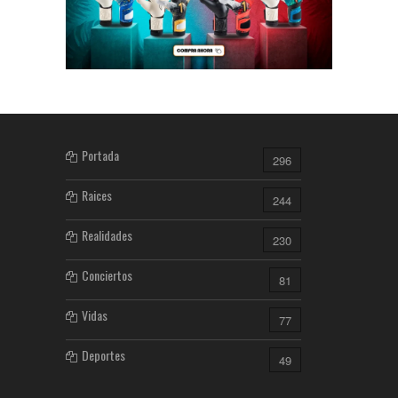
Portada
296
Raices
244
Realidades
230
Conciertos
81
Vidas
77
Deportes
49