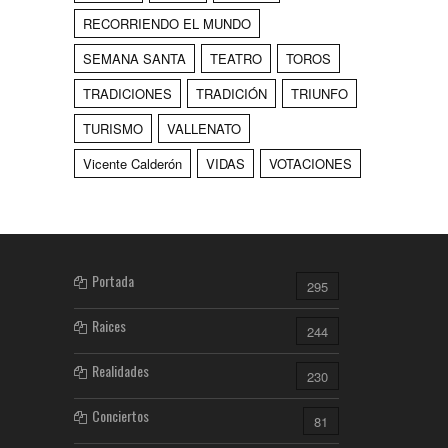
RECORRIENDO EL MUNDO
SEMANA SANTA
TEATRO
TOROS
TRADICIONES
TRADICIÓN
TRIUNFO
TURISMO
VALLENATO
Vicente Calderón
VIDAS
VOTACIONES
Portada
295
Raices
244
Realidades
230
Conciertos
81