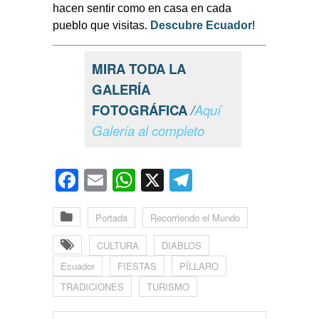
hacen sentir como en casa en cada
pueblo que visitas.
Descubre Ecuador
!
MIRA TODA LA
GALERÍA
FOTOGRÁFICA
/
Aquí
Galería al completo
Facebook
Email
WhatsApp
X
Telegram
Portada
Recorriendo el Mundo
CULTURA
DIABLOS
Ecuador
FIESTAS
PÍLLARO
TRADICIONES
TURISMO