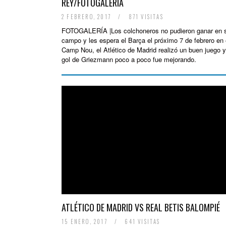
REY/FOTOGALERÍA
2 FEBRERO, 2017
/
871 VISITAS
FOTOGALERÍA |Los colchoneros no pudieron ganar en 
campo y les espera el Barça el próximo 7 de febrero en 
Camp Nou, el Atlético de Madrid realizó un buen juego 
gol de Griezmann poco a poco fue mejorando.
ATLÉTICO DE MADRID VS REAL BETIS BALOMPIÉ
15 ENERO, 2017
/
641 VISITAS