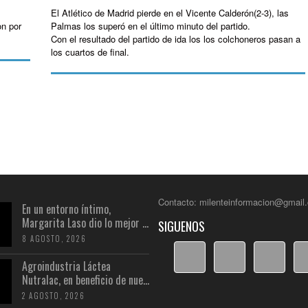
El Atlético de Madrid pierde en el Vicente Calderón(2-3), las
on por
Palmas los superó en el último minuto del partido.
Con el resultado del partido de ida los los colchoneros pasan a
los cuartos de final.
Contacto: milenteinformacion@gmail
En un entorno íntimo,
Margarita Laso dio lo mejor ...
SIGUENOS
8 AGOSTO, 2026
Agroindustria Láctea
Nutralac, en beneficio de nue...
2 AGOSTO, 2026