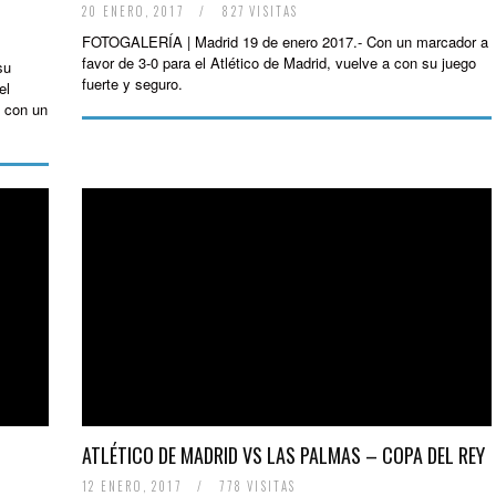
20 ENERO, 2017
/
827 VISITAS
FOTOGALERÍA | Madrid 19 de enero 2017.- Con un marcador a
favor de 3-0 para el Atlético de Madrid, vuelve a con su juego
su
fuerte y seguro.
el
y con un
ATLÉTICO DE MADRID VS LAS PALMAS – COPA DEL REY
12 ENERO, 2017
/
778 VISITAS