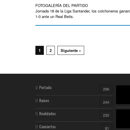
FOTOGALERÍA DEL PARTIDO
Jornada 18 de la Liga Santander, los colchoneros ganar
1-0 ante un Real Betis.
1
2
Siguiente »
Portada
296
Raices
244
Realidades
230
Conciertos
81