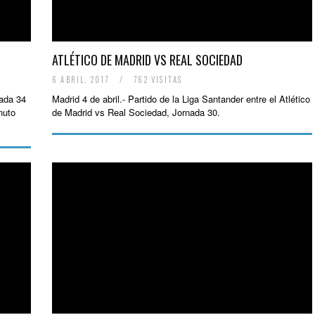
ATLÉTICO DE MADRID VS REAL SOCIEDAD
6 ABRIL, 2017
/
762 VISITAS
nada 34
Madrid 4 de abril.- Partido de la Liga Santander entre el Atlético
nuto
de Madrid vs Real Sociedad, Jornada 30.