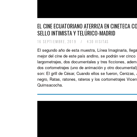
EL CINE ECUATORIANO ATERRIZA EN CINETECA C
SELLO INTIMISTA Y TELÚRICO-MADRID
16 SEPTIEMBRE, 2019
/
430 VISITAS
El segundo año de esta muestra, Línea Imaginaria, llega
mejor del cine de este país andino, se podrán ver cinco
largometrajes, dos documentales y tres ficciones, ade
dos cortometrajes (uno de animación y otro documental)
son: El grill de César, Cuando ellos se fueron, Cenizas,
negro, Ratas, ratones, rateros y los cortometrajes Vicen
Quimsacocha.