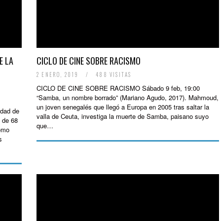
E LA
CICLO DE CINE SOBRE RACISMO
2 ENERO, 2019
/
488 VISITAS
CICLO DE CINE SOBRE RACISMO Sábado 9 feb, 19:00
“Samba, un nombre borrado” (Mariano Agudo, 2017). Mahmoud,
un joven senegalés que llegó a Europa en 2005 tras saltar la
idad de
valla de Ceuta, investiga la muerte de Samba, paisano suyo
s de 68
que…
omo
s