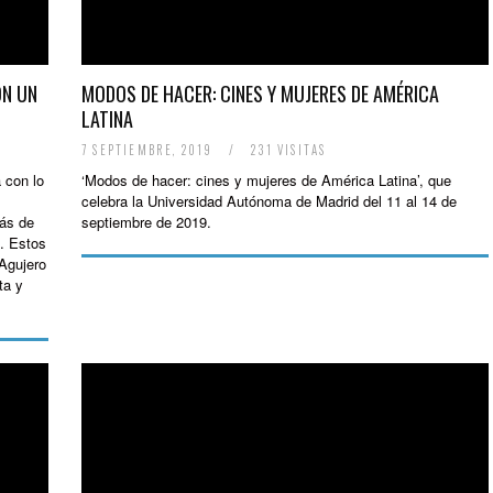
ON UN
MODOS DE HACER: CINES Y MUJERES DE AMÉRICA
LATINA
7 SEPTIEMBRE, 2019
/
231 VISITAS
 con lo
‘Modos de hacer: cines y mujeres de América Latina’, que
celebra la Universidad Autónoma de Madrid del 11 al 14 de
más de
septiembre de 2019.
. Estos
 Agujero
ta y