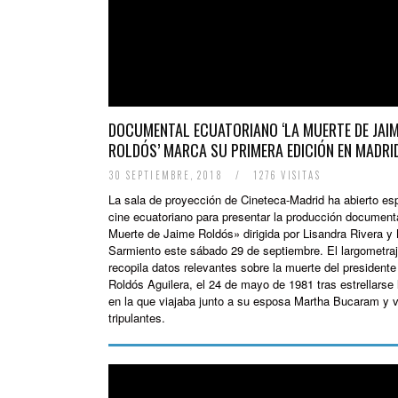
DOCUMENTAL ECUATORIANO ‘LA MUERTE DE JAI
ROLDÓS’ MARCA SU PRIMERA EDICIÓN EN MADRI
30 SEPTIEMBRE, 2018
/
1276 VISITAS
La sala de proyección de Cineteca-Madrid ha abierto esp
cine ecuatoriano para presentar la producción document
Muerte de Jaime Roldós» dirigida por Lisandra Rivera y
Sarmiento este sábado 29 de septiembre. El largometra
recopila datos relevantes sobre la muerte del president
Roldós Aguilera, el 24 de mayo de 1981 tras estrellarse 
en la que viajaba junto a su esposa Martha Bucaram y v
tripulantes.