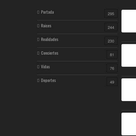
Portada
295
Raices
244
Realidades
230
Conciertos
81
Vidas
76
Deportes
49