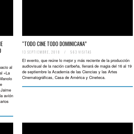
ME
“TODO CINE TODO DOMINICANA”
D
13 SEPTIEMBRE, 2018
/
563 VISITAS
El evento, que reúne lo mejor y más reciente de la producción
audiovisual de la nación caribeña, llenará de magia del 16 al 19
acio al
de septiembre la Academia de las Ciencias y las Artes
al «La
Cinematográficas, Casa de América y Cineteca.
 Manolo
je
e Jaime
la avión
arios