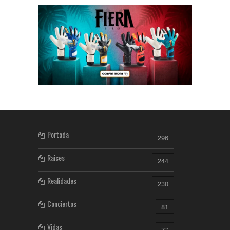
Portada
296
Raices
244
Realidades
230
Conciertos
81
Vidas
77