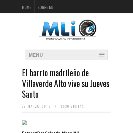
HOME
SOBRE MLI
MENU
El barrio madrileño de
Villaverde Alto vive su Jueves
Santo
29 MARZO, 2018
/
1536 VISITAS