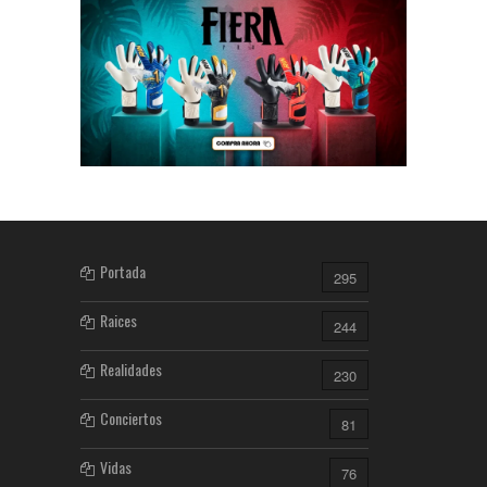
Portada
295
Raices
244
Realidades
230
Conciertos
81
Vidas
76