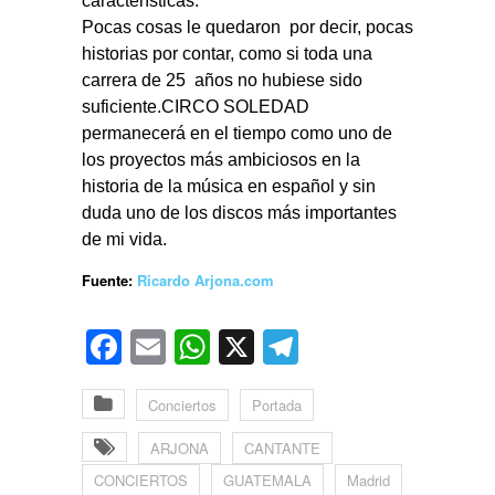
características.
Pocas cosas le quedaron
por decir, pocas
historias por contar, como si toda una
carrera de 25
años no hubiese sido
suficiente.CIRCO SOLEDAD
permanecerá en el tiempo como uno de
los proyectos más ambiciosos en la
historia de la música en español y sin
duda uno de los discos más importantes
de mi vida.
Fuente:
Ricardo Arjona.com
Facebook
Email
WhatsApp
X
Telegram
Conciertos
Portada
ARJONA
CANTANTE
CONCIERTOS
GUATEMALA
Madrid