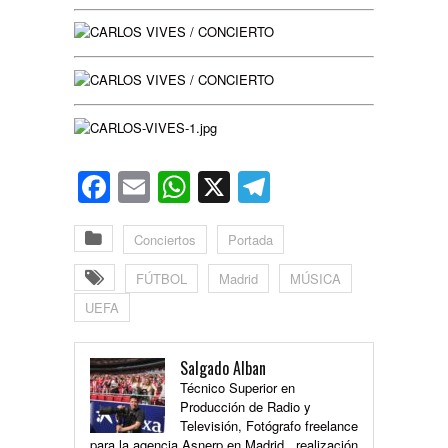
Facebook
Email
WhatsApp
X
Telegram
Conciertos
Portada
FÚTBOL
Madrid
MÚSICA
UEFA
Salgado Alban
Técnico Superior en
Producción de Radio y
Televisión, Fotógrafo freelance
para la agencia Asnerp en Madrid , realización