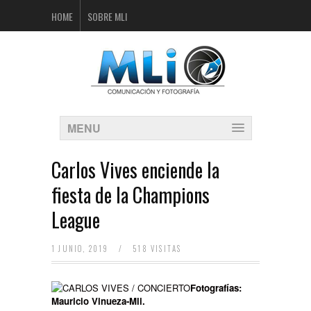
HOME
SOBRE MLI
MENU
Carlos Vives enciende la
fiesta de la Champions
League
1 JUNIO, 2019
/
518 VISITAS
Fotografías:
Mauricio Vinueza-Mli.