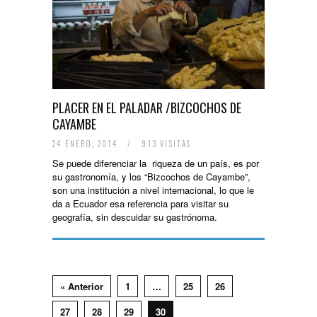
PLACER EN EL PALADAR /BIZCOCHOS DE
CAYAMBE
24 ENERO, 2014
/
913 VISITAS
Se puede diferenciar la riqueza de un país, es por
su gastronomía, y los “Bizcochos de Cayambe”,
son una institución a nivel internacional, lo que le
da a Ecuador esa referencia para visitar su
geografía, sin descuidar su gastrónoma.
« Anterior
1
…
25
26
27
28
29
30