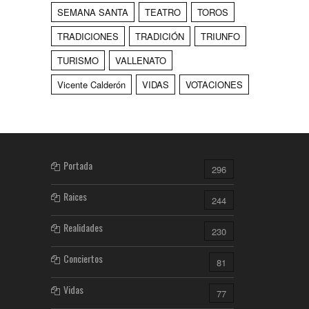
SEMANA SANTA
TEATRO
TOROS
TRADICIONES
TRADICIÓN
TRIUNFO
TURISMO
VALLENATO
Vicente Calderón
VIDAS
VOTACIONES
Portada
296
Raices
244
Realidades
230
Conciertos
81
Vidas
77