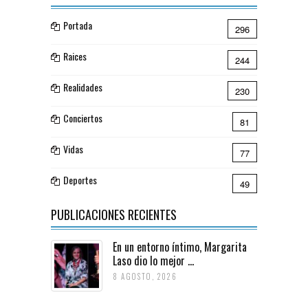
Portada
296
Raices
244
Realidades
230
Conciertos
81
Vidas
77
Deportes
49
PUBLICACIONES RECIENTES
En un entorno íntimo, Margarita
Laso dio lo mejor ...
8 AGOSTO, 2026