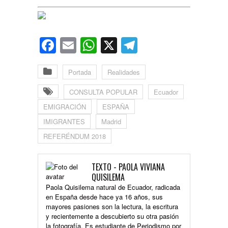
Facebook
Email
WhatsApp
X
Telegram
Portada
Realidades
CONSULTA POPULAR
Ecuador
EMIGRACIÓN
ESPAÑA
IMIGRANTES
Madrid
REFERÉNDUM 2018
TEXTO - PAOLA VIVIANA
QUISILEMA
Paola Quisilema natural de Ecuador, radicada
en España desde hace ya 16 años, sus
mayores pasiones son la lectura, la escritura
y recientemente a descubierto su otra pasión
la fotografía. Es estudiante de Periodismo por