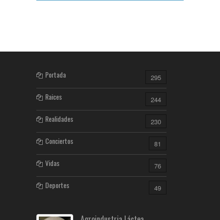
Portada
295
Raices
244
Realidades
230
Conciertos
81
Vidas
76
Deportes
49
Agroindustria Láctea