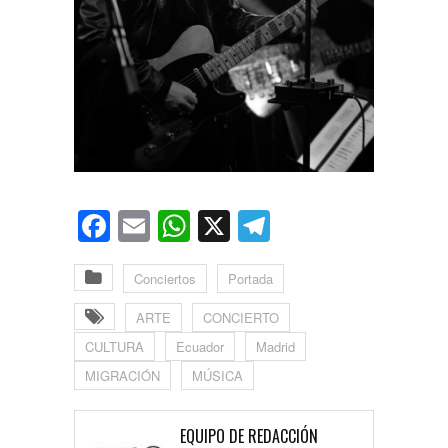
Facebook
Email
WhatsApp
X
Telegram
Conciertos
Portada
ARTE
CONCIERTO
CULTURA
Ecuador
Madrid
MIGRACIÓN
MÚSICA
EQUIPO DE REDACCIÓN