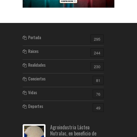
Portada
295
Raices
244
Realidades
230
Conciertos
81
Vidas
76
Deportes
49
Agroindustria Láctea
Nutralac, en beneficio de