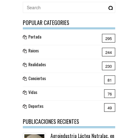
POPULAR CATEGORIES
Portada
295
Raices
244
Realidades
230
Conciertos
81
Vidas
76
Deportes
49
PUBLICACIONES RECIENTES
Agroindustria Láctea Nutralac, en