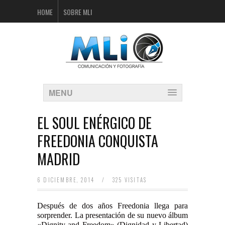
HOME
SOBRE MLI
MENU
EL SOUL ENÉRGICO DE
FREEDONIA CONQUISTA
MADRID
6 DICIEMBRE, 2014
/
325 VISITAS
Después de dos años Freedonia llega para
sorprender. La presentación de su nuevo álbum
«Dignity and Freedom» (Dignidad y Libertad)