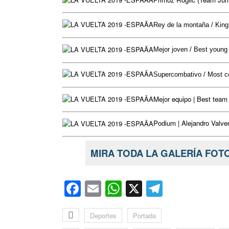
Rey de la montaña / King
Mejor joven / Best young 
Supercombativo / Most co
Mejor equipo | Best team
Podium | Alejandro Valve
MIRA TODA LA GALERÍA FOTO
Facebook
Email
WhatsApp
X
Telegra
Deportes
Portada