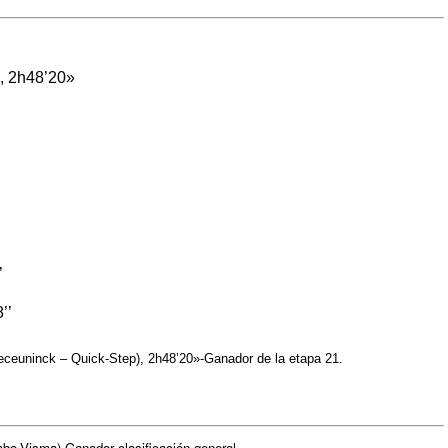
, 2h48’20»
’
’’
ceuninck – Quick-Step), 2h48’20»-Ganador de la etapa 21.
bo-Visma)-Ganador clasificación general