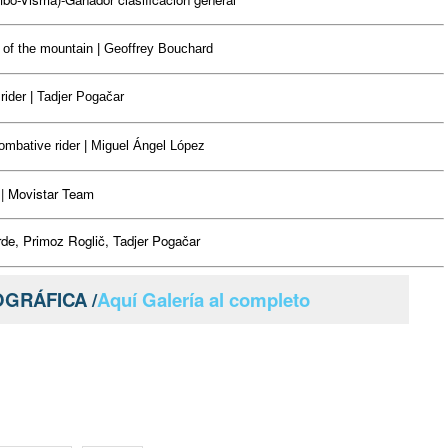
 of the mountain | Geoffrey Bouchard
rider | Tadjer Pogačar
mbative rider | Miguel Ángel López
 | Movistar Team
rde, Primoz Roglič, Tadjer Pogačar
GRÁFICA /
Aquí Galería al completo
m