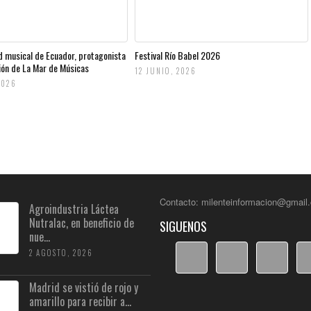
d musical de Ecuador, protagonista
Festival Río Babel 2026
ción de La Mar de Músicas
12 JUNIO, 2026
2026
Contacto: milenteinformacion@gmail
Agroindustria Láctea
Nutralac, en beneficio de
SIGUENOS
nue...
2 AGOSTO, 2026
Madrid se vistió de rojo y
amarillo para recibir a...