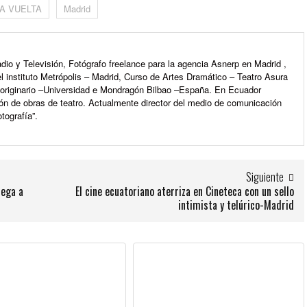
A VUELTA
Madrid
io y Televisión, Fotógrafo freelance para la agencia Asnerp en Madrid ,
l instituto Metrópolis – Madrid, Curso de Artes Dramático – Teatro Asura
e originario –Universidad e Mondragón Bilbao –España. En Ecuador
ón de obras de teatro. Actualmente director del medio de comunicación
tografía”.
Siguiente
lega a
El cine ecuatoriano aterriza en Cineteca con un sello
intimista y telúrico-Madrid