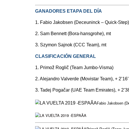
GANADORES ETAPA DEL DÍA
1. Fabio Jakobsen (Deceuninck – Quick-Step)
2. Sam Bennett (Bora-hansgrohe), mt
3. Szymon Sajnok (CCC Team), mt
CLASIFICACIÓN GENERAL
1. Primož Roglič (Team Jumbo-Visma)
2. Alejandro Valverde (Movistar Team), + 2’16’
3. Tadej Pogačar (UAE Team Emirates), + 2’38
Fabio Jakobsen (De
Primož Roglič (Team Jum