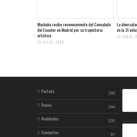
Machaka recibe reconocimiento del Consulado
La diversida
del Ecuador en Madrid por su trayectoria
en la 31 edi
artística
13 JUNIO, 
15 JULIO, 2026
Portada
295
Raices
244
Realidades
230
Conciertos
81