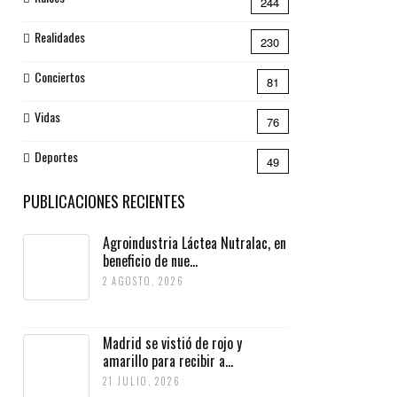
244
Realidades
230
Conciertos
81
Vidas
76
Deportes
49
PUBLICACIONES RECIENTES
Agroindustria Láctea Nutralac, en
beneficio de nue...
2 AGOSTO, 2026
Madrid se vistió de rojo y
amarillo para recibir a...
21 JULIO, 2026