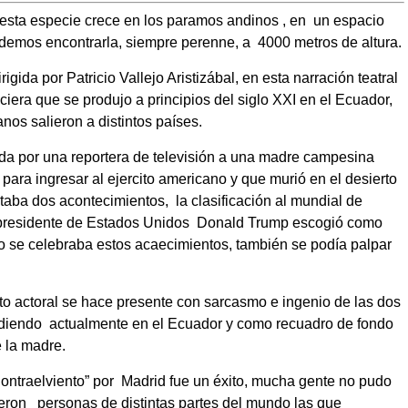
, esta especie crece en los paramos andinos , en
un espacio
demos encontrarla, siempre perenne, a
4000 metros de altura.
rigida por Patricio Vallejo Aristizábal,
en esta narración teatral
ciera que se produjo a principios del siglo XXI en el Ecuador,
os salieron a distintos países.
zada por una reportera de televisión a una madre campesina
 para ingresar al ejercito americano y que murió en el desierto
citaba dos acontecimientos,
la clasificación al mundial de
 presidente de Estados Unidos
Donald Trump escogió como
rio se celebraba estos acaecimientos, también se podía palpar
nto actoral se hace presente con sarcasmo e ingenio de las dos
ediendo
actualmente en el Ecuador y como recuadro de fondo
 la madre.
ontraelviento” por
Madrid fue un éxito, mucha gente no pudo
ieron
personas de distintas partes del mundo las que