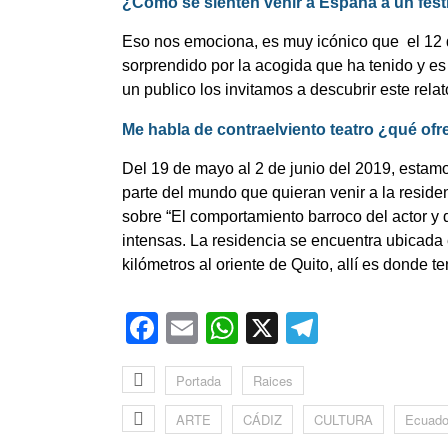
¿Cómo se sienten venir a España a un festi
Eso nos emociona, es muy icónico que
el 12
sorprendido por la acogida que ha tenido y 
un publico los invitamos a descubrir este rela
Me habla de contraelviento teatro ¿qué ofr
Del 19 de mayo al 2 de junio del 2019, estamo
parte del mundo que quieran venir a la reside
sobre “El comportamiento barroco del actor y d
intensas. La residencia se encuentra ubicad
kilómetros al oriente de Quito, allí es dond
Facebook
Email
WhatsApp
X
Telegra
Portada
Raices
ARTE
CÁDIZ
CULTURA
Ecuado