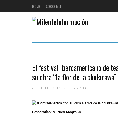
HOME
SOBRE MLI
El festival iberoamericano de te
su obra “la flor de la chukirawa”
25 OCTUBRE, 2018
/
962 VISITAS
Fotografías: Mildred Mogro -Mli.