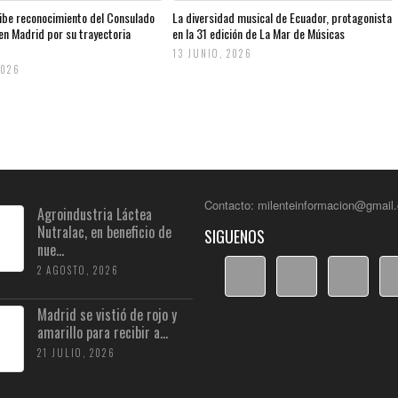
ibe reconocimiento del Consulado
La diversidad musical de Ecuador, protagonista
en Madrid por su trayectoria
en la 31 edición de La Mar de Músicas
13 JUNIO, 2026
2026
Contacto: milenteinformacion@gmail
Agroindustria Láctea
Nutralac, en beneficio de
SIGUENOS
nue...
2 AGOSTO, 2026
Madrid se vistió de rojo y
amarillo para recibir a...
21 JULIO, 2026