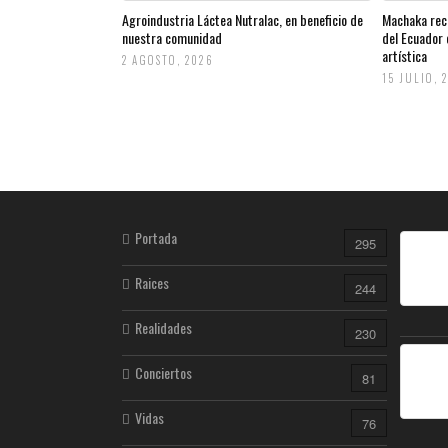
Agroindustria Láctea Nutralac, en beneficio de
Machaka rec
nuestra comunidad
del Ecuador 
artística
2 AGOSTO, 2026
15 JULIO, 
Portada
295
Raices
244
Realidades
230
Conciertos
81
Vidas
76