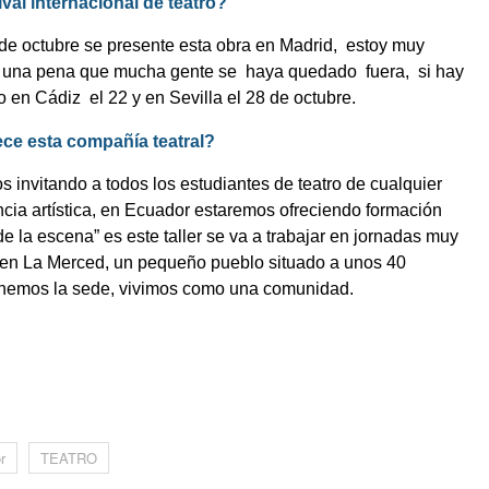
val internacional de teatro?
 de octubre se presente esta obra en Madrid,
estoy muy
es una pena que mucha gente se
haya quedado
fuera,
si hay
to en Cádiz
el 22 y en Sevilla el 28 de octubre.
ece esta compañía teatral?
s invitando a todos los estudiantes de teatro de cualquier
ncia artística, en Ecuador estaremos ofreciendo formación
e la escena” es este taller se va a trabajar en jornadas muy
a en La Merced, un pequeño pueblo situado a unos 40
e tenemos la sede, vivimos como una comunidad.
m
r
TEATRO