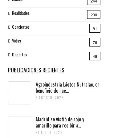
244
Realidades
230
Conciertos
81
Vidas
76
Deportes
49
PUBLICACIONES RECIENTES
Agroindustria Láctea Nutralac, en
beneficio de nue...
2 AGOSTO, 2026
Madrid se vistió de rojo y
amarillo para recibir a...
21 JULIO, 2026