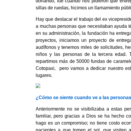
donando, fue cuando nos pidieron que entre
sillas de ruedas, hicimos un llamamiento públi
Hay que destacar el trabajo del ex vicepresi
a muchas personas que necesitaban ayuda técn
en su administración, la fundación ha entreg
proyectos, iniciamos un proyecto de entre
audífonos y tenemos miles de solicitudes, he
niños y las personas de la tercera edad.
repartimos más de 50000 fundas de caramelo
Cotopaxi, pero vamos a dedicar nuestro esfu
lugares.
¿Cómo se siente cuando ve a las personas
Anteriormente no se visibilizaba a estas pe
familiar, pero gracias a Dios se ha hecho c
hago es un compromiso; no tiene costo econó
pacientes a que tomen el sol, que visiten 