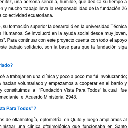
nítez, una persona sencilla, humilde, que dedica su tiempo a
ón y mucho trabajo lleva la responsabilidad de la fundación 26
a colectividad ecuatoriana.
o, su formación superior la desarrolló en la universidad Técnica
os Humanos. Se involucró en la ayuda social desde muy joven,
os”. Para continuar con este proyecto cuenta con todo el apoyo
ste trabajo solidario, son la base para que la fundación siga
riado?
é a trabajar en una clínica y poco a poco me fui involucrando;
 hacían voluntariado y empezamos a cooperar en el barrio y
 y constituimos la “Fundación Vista Para Todos” la cual fue
, mediante el Acuerdo Ministerial 2948.
sta Para Todos”?
 de oftalmología, optometría, en Quito y luego ampliamos al
inistrar una clínica oftalmológica que funcionaba en Santo