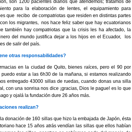
ción, son 1200 pacientes diarios que atendemos; tratamos de
iento para la elaboración de lentes, el equipamiento para
ones que recibo de compatriotas que residen en distintas partes
con los migrantes, nos hace feliz saber que hay ecuatorianos
también hay compatriotas que la crisis les ha afectado, la
nero del mundo justifica dejar a los hijos en el Ecuador, los
s de salir del país.
iene otras responsabilidades?
rmacias en la ciudad de Quito, bienes raíces, pero el 90 por
; puedo estar a las 6h30 de la mañana, si estamos realizando
os entregado 43000 sillas de ruedas, cuando donas una silla
l, con una sonrisa nos dice ¡gracias, Dios le pague! es lo que
hago y ojalá la fundación dure 26 años más.
aciones realizan?
n la donación de 160 sillas que hizo la embajada de Japón, ésta
toriano hace 15 años atrás vendían las sillas que ellos habían