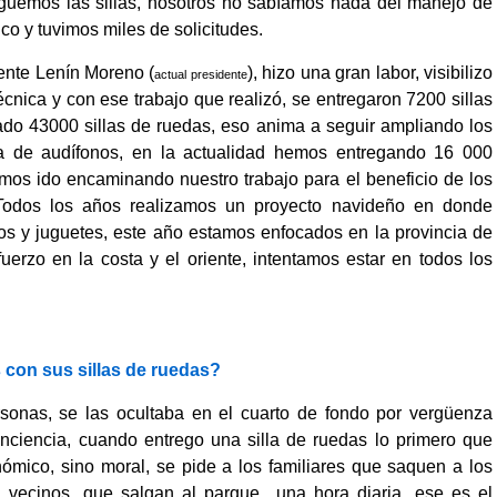
guemos las sillas, nosotros no sabíamos nada del manejo de
co y tuvimos miles de solicitudes.
dente Lenín Moreno (
), hizo una gran labor, visibilizo
actual presidente
ica y con ese trabajo que realizó, se entregaron 7200 sillas
ado 43000 sillas de ruedas, eso anima a seguir ampliando los
ga de audífonos, en la actualidad hemos entregando 16 000
mos ido encaminando nuestro trabajo para el beneficio de los
 Todos los años realizamos un proyecto navideño en donde
s y juguetes, este año estamos enfocados en la provincia de
erzo en la costa y el oriente, intentamos estar en todos los
 con sus sillas de ruedas?
rsonas, se las ocultaba en el cuarto de fondo por vergüenza
onciencia, cuando entrego una silla de ruedas lo primero que
mico, sino moral, se pide a los familiares que saquen a los
a vecinos, que salgan al parque una hora diaria, ese es el