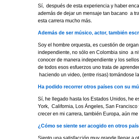
Sí, después de esta experiencia y haber encar
además de dejar un mensaje tan bacano a tra
esta carrera mucho más.
Además de ser músico, actor, también esc
Soy el hombre orquesta, es cuestión de organi
independiente, no sólo en Colombia sino a n
conocer de manera independiente y los sello
de todos esos esfuerzos uno trata de aprender
haciendo un video, (entre risas) tomándose la
Ha podido recorrer otros países con su m
Sí, he llegado hasta los Estados Unidos, he e
York, California, Los Ángeles, San Francisc
crecer en mi carrera, también Europa, aún me 
¿Cómo se siente ser acogido en otros paí
Siento una satisfacción muy grande llegar a o