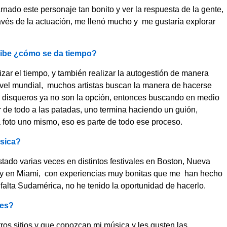
nado este personaje tan bonito y ver la respuesta de la gente,
vés de la actuación, me llenó mucho y me gustaría explorar
ribe ¿cómo se da tiempo?
zar el tiempo, y también realizar la autogestión de manera
ivel mundial, muchos artistas buscan la manera de hacerse
s disqueros ya no son la opción, entonces buscando en medio
 de todo a las patadas, uno termina haciendo un guión,
 foto uno mismo, eso es parte de todo ese proceso.
úsica?
stado varias veces en distintos festivales en Boston, Nueva
o y en Miami, con experiencias muy bonitas que me han hecho
falta Sudamérica, no he tenido la oportunidad de hacerlo.
ses?
tros sitios y que conozcan mi música y les gusten las