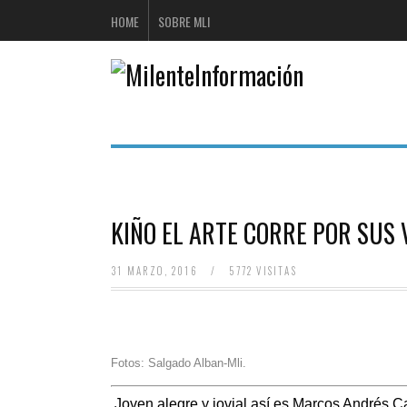
HOME
SOBRE MLI
KIÑO EL ARTE CORRE POR SUS 
31 MARZO, 2016
/
5772 VISITAS
Fotos: Salgado Alban-Mli.
Joven alegre y jovial así es Marcos Andrés C