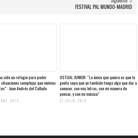
Siguiente
FESTIVAL PAL MUNDO-MADRID
ha sido un refugio para poder
OSTUAL JUNIOR: “Lo único que quiero es que la
n situaciones complejas que vivimos
gente sepa que yo también tengo algo que dar a
tes” : Juan Andrés del Collado
conocer, con mis letras, con mi manera de
pensar, y con mi música”
MBRE, 2019
21 JULIO, 2019