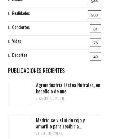
244
Realidades
230
Conciertos
81
Vidas
76
Deportes
49
PUBLICACIONES RECIENTES
Agroindustria Láctea Nutralac, en
beneficio de nue...
2 AGOSTO, 2026
Madrid se vistió de rojo y
amarillo para recibir a...
21 JULIO, 2026