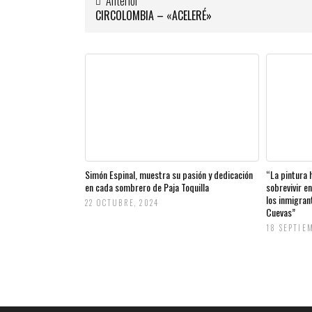
Anterior
CIRCOLOMBIA – «ACELERÉ»
Simón Espinal, muestra su pasión y dedicación
“La pintura 
en cada sombrero de Paja Toquilla
sobrevivir e
los inmigran
22 OCTUBRE, 2024
Cuevas”
18 SEPTIE