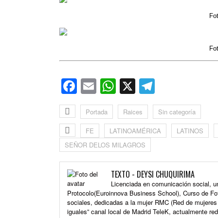
Fo
Fo
Facebook
Email
WhatsApp
X
Telegra
Portada
Raices
Sin categoría
FE
LATINOAMÉRICA
LATINOS
SEÑOR DELOS MILAGROS
TEXTO - DEYSI CHUQUIRIMA
Licenciada en comunicación social, un
Protocolo(Euroinnova Business School), Curso de Fot
sociales, dedicadas a la mujer RMC (Red de mujeres 
iguales” canal local de Madrid TeleK, actualmente re