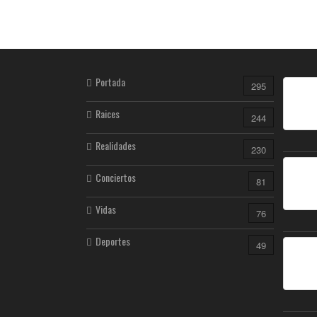
Portada
295
Raices
244
Realidades
230
Conciertos
81
Vidas
76
Deportes
49