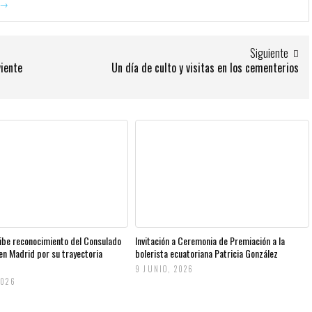
→
Siguiente
viente
Un día de culto y visitas en los cementerios
ibe reconocimiento del Consulado
Invitación a Ceremonia de Premiación a la
en Madrid por su trayectoria
bolerista ecuatoriana Patricia González
9 JUNIO, 2026
2026