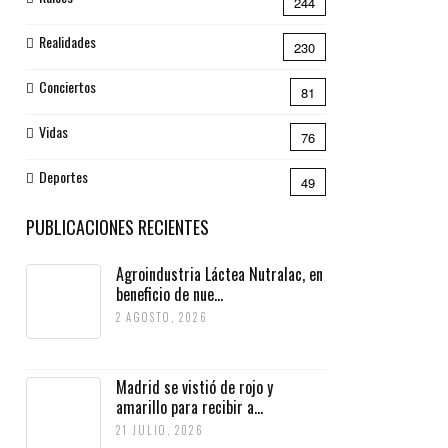
244
Realidades
230
Conciertos
81
Vidas
76
Deportes
49
PUBLICACIONES RECIENTES
Agroindustria Láctea Nutralac, en
beneficio de nue...
2 AGOSTO, 2026
Madrid se vistió de rojo y
amarillo para recibir a...
21 JULIO, 2026