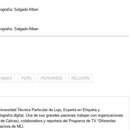
tografía: Salgado Alban
tografía: Salgado Alban
m
Madrid
PERU
PERUANOS
RELIGIÓN
iversidad Técnica Particular de Loja, Experta en Etiqueta y
ografía digital. Una de sus grandes pasiones trabajar con organizaciones
de Calvas), colaboradora y reportera del Programa de TV “Diferentes
dactora de MLI.