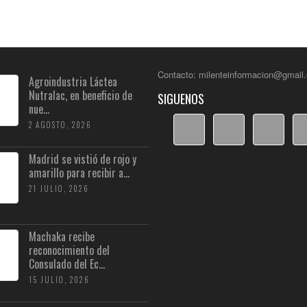
Contacto: milenteinformacion@gmail
Agroindustria Láctea
Nutralac, en beneficio de
SIGUENOS
nue...
2 AGOSTO, 2026
Madrid se vistió de rojo y
amarillo para recibir a...
21 JULIO, 2026
Machaka recibe
reconocimiento del
Consulado del Ec...
15 JULIO, 2026