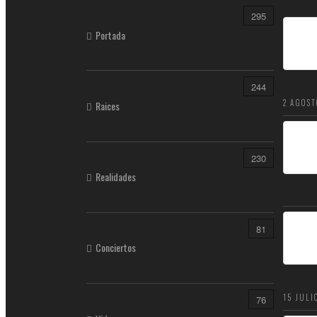
295
Portada
244
2 AGOST
Raices
230
Realidades
81
Conciertos
15 JULI
76