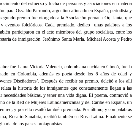
ocimiento del esfuerzo y lucha de personas y asociaciones en materia
 fue para Osvaldo Parrondo, argentino afincado en España, periodista y
 segundo premio fue otorgado a la Asociación peruana Oqi Ianta, que
os y eventos folclóricos. Cada premiado, dedico unas palabras a los
bién participaron en el acto miembros del grupo socialista, entre los
cretaria de inmigración, Jerónimo Santa María, Michael Acosta y Pedro
 labor fue Laura Victoria Valencia, colombiana nacida en Chocó, fue la
einado en Colombia, además es poeta desde los 8 años de edad y
óvenes Diseñadores’. Después de recibir su premio, deleitó a los allí
elata la historia de los inmigrantes que constantemente llegan a las
rir necesidades básicas, y tener una vida digna. El poema, conmovió a
 turno de la Red de Mujeres Latinoamericanas y del Caribe en España, un
n red, y por ello resultó también premiada. Por último, y con palabras
ruana, Rosario Sanabria, recibió también su Rosa Latina. Finalmente se
naria de los países protagonistas.