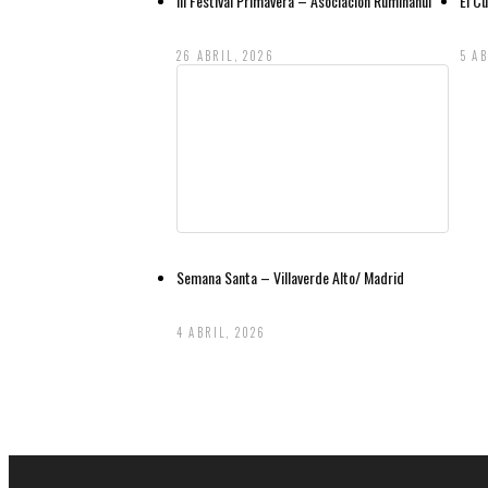
III Festival Primavera – Asociación Rumiñahui
El C
26 ABRIL, 2026
5 AB
Semana Santa – Villaverde Alto/ Madrid
4 ABRIL, 2026