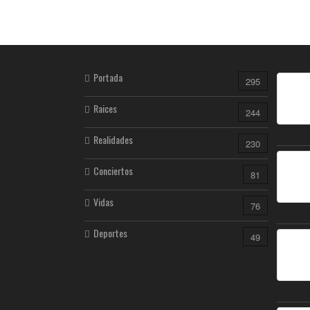
Portada
295
Raices
244
Realidades
230
Conciertos
81
Vidas
76
Deportes
49