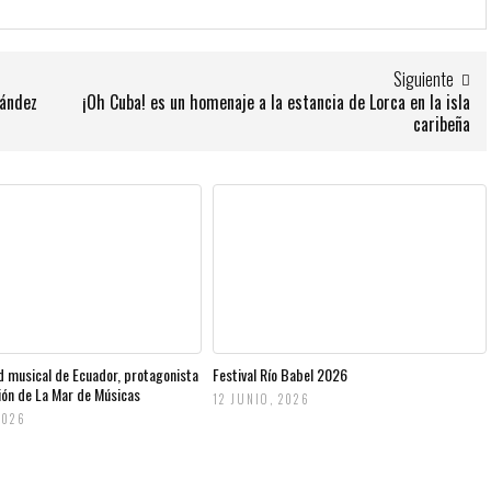
Siguiente
nández
¡Oh Cuba! es un homenaje a la estancia de Lorca en la isla
caribeña
d musical de Ecuador, protagonista
Festival Río Babel 2026
ción de La Mar de Músicas
12 JUNIO, 2026
2026