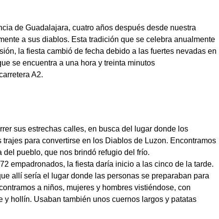
incia de Guadalajara, cuatro años después desde nuestra
mente a sus diablos. Esta tradición que se celebra anualmente
sión, la fiesta cambió de fecha debido a las fuertes nevadas en
que se encuentra a una hora y treinta minutos
arretera A2.
r sus estrechas calles, en busca del lugar donde los
s trajes para convertirse en los Diablos de Luzon. Encontramos
a del pueblo, que nos brindó refugio del frío.
72 empadronados, la fiesta daría inicio a las cinco de la tarde.
e allí sería el lugar donde las personas se preparaban para
ncontramos a niños, mujeres y hombres vistiéndose, con
te y hollín. Usaban también unos cuernos largos y patatas