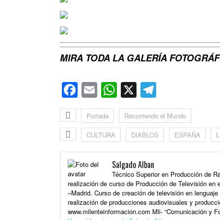
MIRA TODA LA GALERÍA FOTOGRÁF
Facebook
Email
WhatsApp
X
Telegra
Portada
Recorriendo el Mundo
CULTURA
DIABLOS
ESPAÑA
Salgado Alban
Técnico Superior en Producción de Rad
realización de curso de Producción de Televisión en e
–Madrid. Curso de creación de televisión en lenguaj
realización de producciones audiovisuales y producci
www.milenteinformacion.com Mli- “Comunicación y Fo