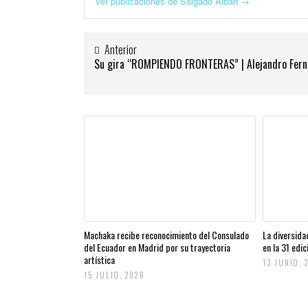
Ver publicaciones de Salgado Alban
→
Anterior
Su gira “ROMPIENDO FRONTERAS” | Alejandro Fer
Machaka recibe reconocimiento del Consulado
La diversida
del Ecuador en Madrid por su trayectoria
en la 31 edi
artística
13 JUNIO, 
15 JULIO, 2026