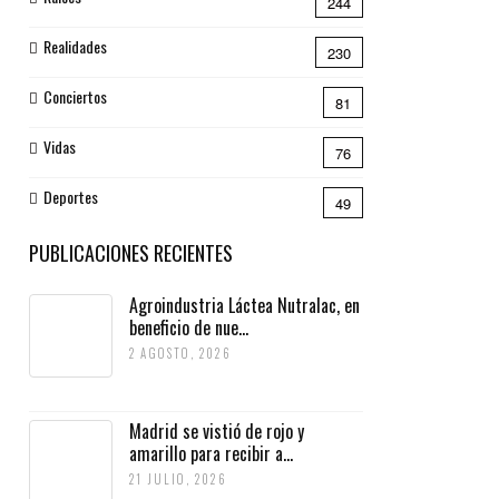
244
Realidades
230
Conciertos
81
Vidas
76
Deportes
49
PUBLICACIONES RECIENTES
Agroindustria Láctea Nutralac, en
beneficio de nue...
2 AGOSTO, 2026
Madrid se vistió de rojo y
amarillo para recibir a...
21 JULIO, 2026