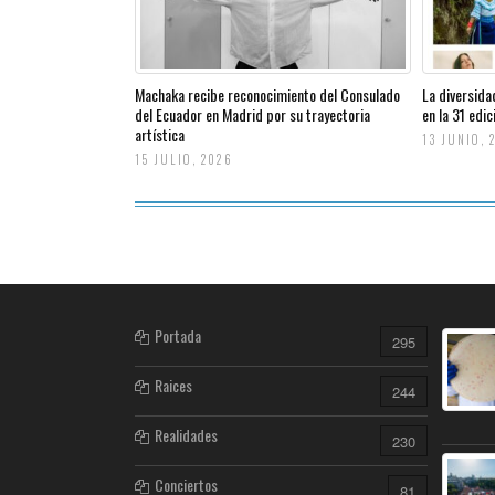
Machaka recibe reconocimiento del Consulado
La diversida
del Ecuador en Madrid por su trayectoria
en la 31 edi
artística
13 JUNIO, 
15 JULIO, 2026
Portada
295
Raices
244
Realidades
230
Conciertos
81