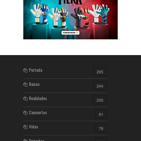
Portada
295
Raices
244
Realidades
230
Conciertos
81
Vidas
76
Deportes