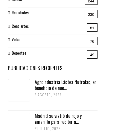
244
Realidades
230
Conciertos
81
Vidas
76
Deportes
49
PUBLICACIONES RECIENTES
Agroindustria Láctea Nutralac, en
beneficio de nue...
2 AGOSTO, 2026
Madrid se vistió de rojo y
amarillo para recibir a...
21 JULIO, 2026