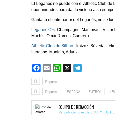
El Leganés no puede con el Athletic Club de 
oportunidades para dar la victoria a su equipo, 
Garitano el entrenador del Leganés, no se fue
Leganés CF
: Champagne, Mantovani, Víctor Dí
Machís, Omar Ramos, Guerrero
Athletic Club de Bilbao
:
Iraizoz, Bóveda, Leku
Iturraspe, Muniain, Aduriz
Facebook
Email
WhatsApp
X
Telegra
Deportes
Deportes
ESPAÑA
FÚTBOL
LE
EQUIPO DE REDACCIÓN
Ver publicaciones de EQUIPO DE 