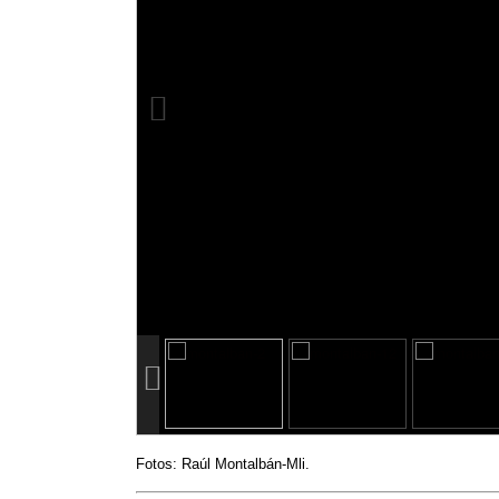
info heading
info content
Fotos: Raúl Montalbán-Mli.