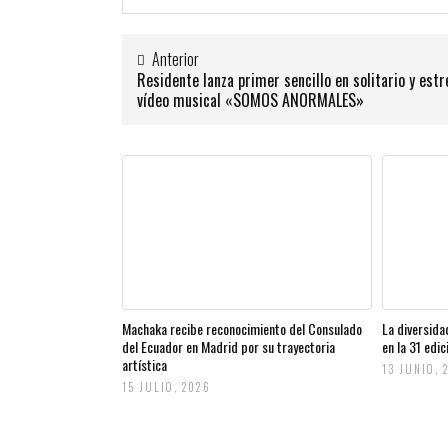
Anterior
Residente lanza primer sencillo en solitario y estr
vídeo musical «SOMOS ANORMALES»
Machaka recibe reconocimiento del Consulado
La diversida
del Ecuador en Madrid por su trayectoria
en la 31 edi
artística
13 JUNIO, 
15 JULIO, 2026