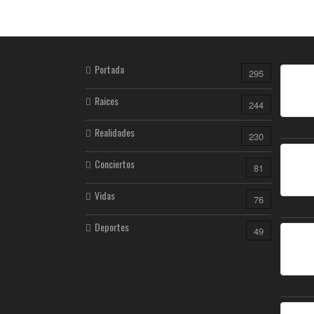
Portada
295
Raices
244
Realidades
230
Conciertos
81
Vidas
76
Deportes
49