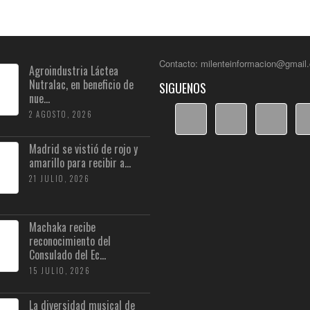
Contacto: milenteinformacion@gmail
Agroindustria Láctea
Nutralac, en beneficio de
SIGUENOS
nue...
2 AGOSTO, 2026
Madrid se vistió de rojo y
amarillo para recibir a...
21 JULIO, 2026
Machaka recibe
reconocimiento del
Consulado del Ec...
15 JULIO, 2026
La diversidad musical de