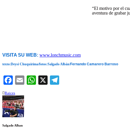
“El motivo por el cu
aventura de grabar ju
VISITA SU WEB:
www.lonchmusic.com
texto:Deysi Chuquirima/fotos:Salgado Albán/
Fernando Camarero Barroso
Facebook
Email
WhatsApp
X
Telegram
Raices
Salgado Alban