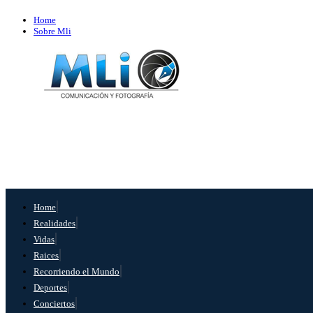
Home
Sobre Mli
Home
Realidades
Vidas
Raices
Recorriendo el Mundo
Deportes
Conciertos