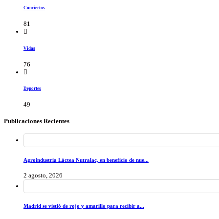
Conciertos
81
Vidas
76
Deportes
49
Publicaciones Recientes
Agroindustria Láctea Nutralac, en beneficio de nue...
2 agosto, 2026
Madrid se vistió de rojo y amarillo para recibir a...