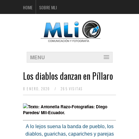
HOME
SOBRE MLI
MENU
Los diablos danzan en Píllaro
8 ENERO, 2020
/
265 VISITAS
Texto: Antonella Razo-Fotografías: Diego
Paredes/ Mli-Ecuador.
A lo lejos suena la banda de pueblo, los
diablos, guarichas, capariches y parejas