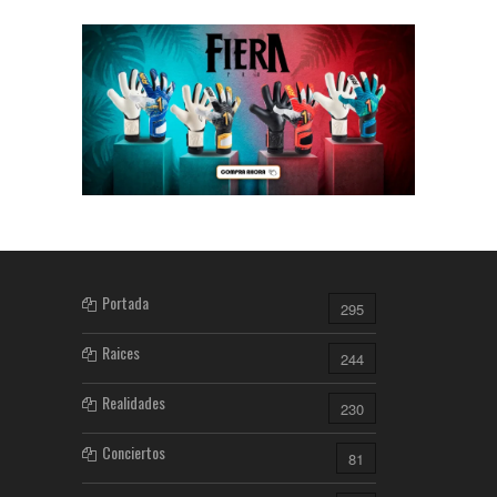
Portada
295
Raices
244
Realidades
230
Conciertos
81