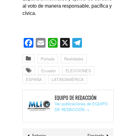
al voto de manera responsable, pacífica y
cívica.
Facebook
Email
WhatsApp
X
Telegram
Portada
Realidades
Ecuador
ELECCIONES
ESPAÑA
LATINOAMÉRICA
EQUIPO DE REDACCIÓN
Ver publicaciones de EQUIPO
DE REDACCIÓN
→
Anterior
Siguiente