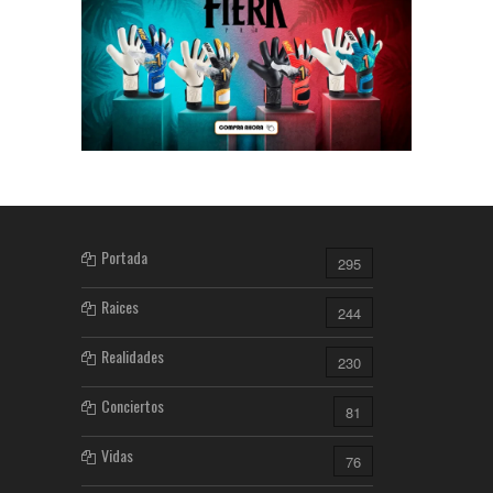
Portada
295
Raices
244
Realidades
230
Conciertos
81
Vidas
76