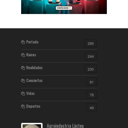
Portada
295
Raices
244
Realidades
230
Conciertos
81
Vidas
76
Deportes
49
Agroindustria Láctea