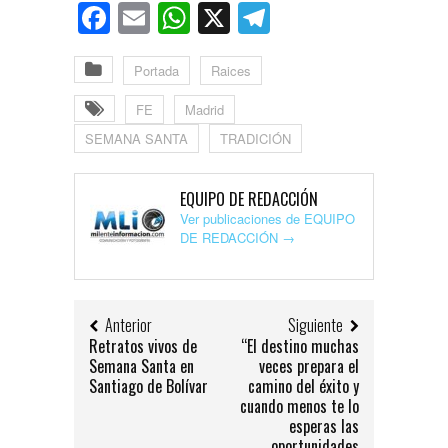
Facebook
Email
WhatsApp
X
Telegram
Portada
Raices
FE
Madrid
SEMANA SANTA
TRADICIÓN
EQUIPO DE REDACCIÓN
Ver publicaciones de EQUIPO
DE REDACCIÓN
→
Anterior
Siguiente
Retratos vivos de
“El destino muchas
Semana Santa en
veces prepara el
Santiago de Bolívar
camino del éxito y
cuando menos te lo
esperas las
oportunidades