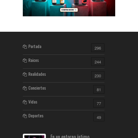
Portada
296
Raices
244
Realidades
230
Conciertos
81
Vidas
77
Deportes
49
En un entorno íntimo,