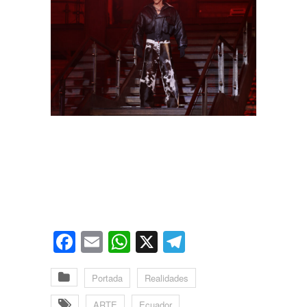
Facebook
Email
WhatsApp
X
Telegram
Portada
Realidades
ARTE
Ecuador