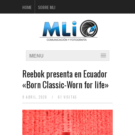
HOME
SOBRE MLI
MENU
Reebok presenta en Ecuador
«Born Classic-Worn for life»
9 ABRIL, 2026
/
61 VISITAS