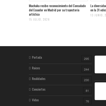
Machaka recibe reconocimiento del Consulado
La diversida
del Ecuador en Madrid por su trayectoria
en la 31 edi
artística
13 JUNIO, 
15 JULIO, 2026
Portada
295
Raices
244
Realidades
230
Conciertos
81
Vidas
76