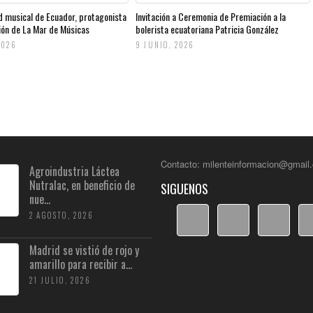
d musical de Ecuador, protagonista
Invitación a Ceremonia de Premiación a la
ción de La Mar de Músicas
bolerista ecuatoriana Patricia González
2026
9 JUNIO, 2026
Contacto: milenteinformacion@gmail
Agroindustria Láctea
Nutralac, en beneficio de
SIGUENOS
nue...
2 AGOSTO, 2026
Madrid se vistió de rojo y
amarillo para recibir a...
21 JULIO, 2026