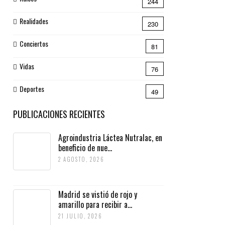
244
Realidades
230
Conciertos
81
Vidas
76
Deportes
49
PUBLICACIONES RECIENTES
Agroindustria Láctea Nutralac, en
beneficio de nue...
2 AGOSTO, 2026
Madrid se vistió de rojo y
amarillo para recibir a...
21 JULIO, 2026