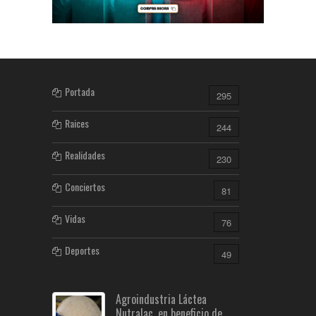
Portada
295
Raices
244
Realidades
230
Conciertos
81
Vidas
76
Deportes
49
Agroindustria Láctea
Nutralac, en beneficio de