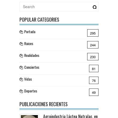
POPULAR CATEGORIES
Portada
295
Raices
244
Realidades
230
Conciertos
81
Vidas
76
Deportes
49
PUBLICACIONES RECIENTES
Agroindustria Láctea Nutralac, en