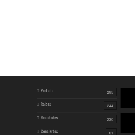
Portada
295
Raices
244
Realidades
230
Conciertos
81