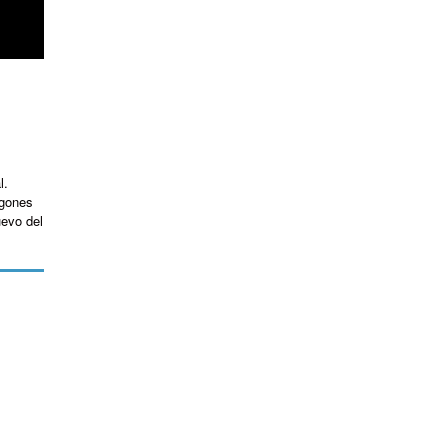
l.
agones
uevo del