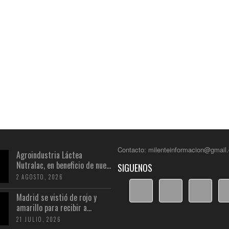
Contacto: milenteinformacion@gmail
Agroindustria Láctea
Nutralac, en beneficio de nue...
SIGUENOS
2 AGOSTO, 2026
Madrid se vistió de rojo y
amarillo para recibir a...
21 JULIO, 2026