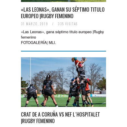
«LAS LEONAS», GANAN SU SÉPTIMO TITULO
EUROPEO |RUGBY FEMENINO
31 MARZO, 2019
/
335 VISITAS
«Las Leonas», gana séptimo titulo europeo |Rugby
femenino
FOTOGALERÍA| MLI.
CRAT DE A CORUÑA VS NEF L´HOSPITALET
|RUGBY FEMENINO