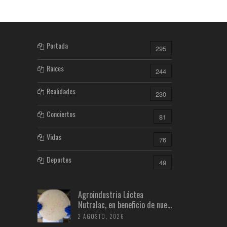
Portada
295
Raices
244
Realidades
230
Conciertos
81
Vidas
76
Deportes
49
Agroindustria Láctea
Nutralac, en beneficio de nue...
2 AGOSTO, 2026