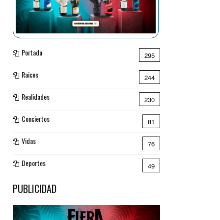
Portada
295
Raices
244
Realidades
230
Conciertos
81
Vidas
76
Deportes
49
PUBLICIDAD