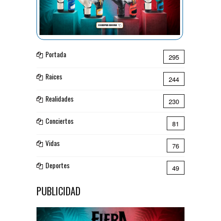
Portada
295
Raices
244
Realidades
230
Conciertos
81
Vidas
76
Deportes
49
PUBLICIDAD