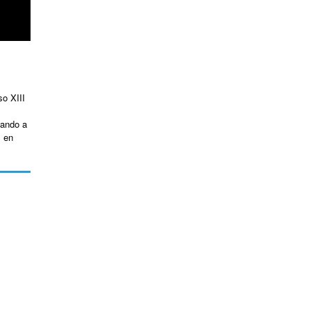
so XIII
dando a
s en