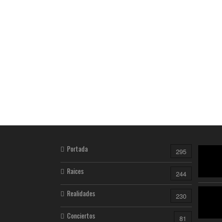
Portada
295
Raices
244
Realidades
230
Conciertos
81