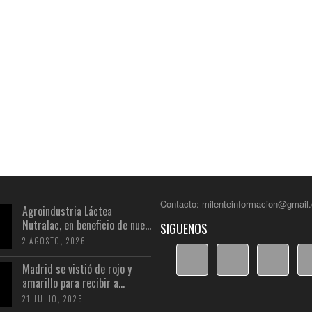
Contacto: milenteinformacion@gmail
Agroindustria Láctea
Nutralac, en beneficio de nue...
SIGUENOS
2 AGOSTO, 2026
Madrid se vistió de rojo y
amarillo para recibir a...
21 JULIO, 2026