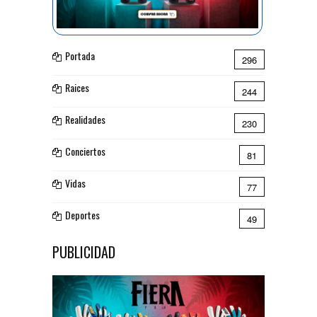
Portada
296
Raices
244
Realidades
230
Conciertos
81
Vidas
77
Deportes
49
PUBLICIDAD