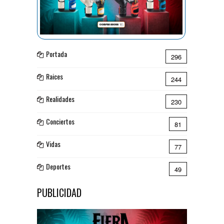
Portada
296
Raices
244
Realidades
230
Conciertos
81
Vidas
77
Deportes
49
PUBLICIDAD