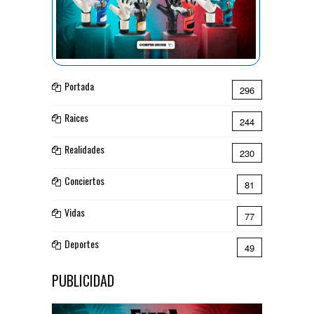
Portada
296
Raices
244
Realidades
230
Conciertos
81
Vidas
77
Deportes
49
PUBLICIDAD