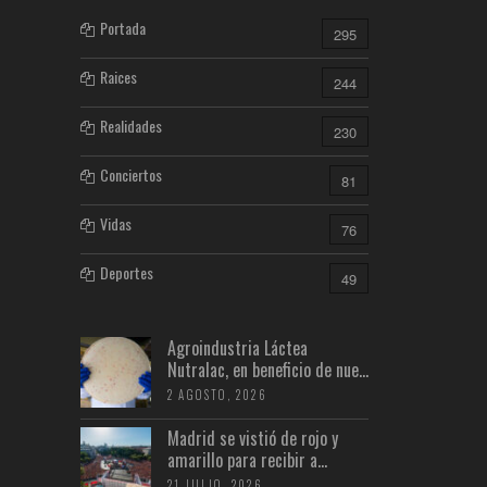
Portada
295
Raices
244
Realidades
230
Conciertos
81
Vidas
76
Deportes
49
Agroindustria Láctea
Nutralac, en beneficio de nue...
2 AGOSTO, 2026
Madrid se vistió de rojo y
amarillo para recibir a...
21 JULIO, 2026