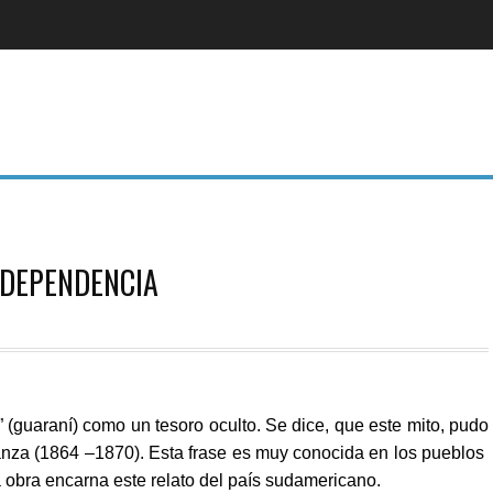
NDEPENDENCIA
 (guaraní) como un tesoro oculto. Se dice, que este mito, pudo
anza
(
1864
–
1870
). Esta frase es muy conocida en los pueblos
a obra encarna este relato del país sudamericano.