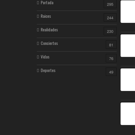
Portada
295
Raices
244
Realidades
230
Conciertos
81
Vidas
76
Deportes
49