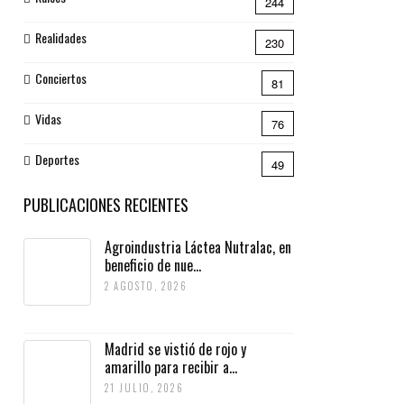
244
Realidades
230
Conciertos
81
Vidas
76
Deportes
49
PUBLICACIONES RECIENTES
Agroindustria Láctea Nutralac, en
beneficio de nue...
2 AGOSTO, 2026
Madrid se vistió de rojo y
amarillo para recibir a...
21 JULIO, 2026