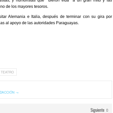
rtistas, y humoristas que dieron vida a un gran mito y las
 uno de los mayores tesoros.
sitar Alemania e Italia, después de terminar con su gira por
ias al apoyo de las autoridades Paraguayas.
m
TEATRO
REDACCIÓN
→
Siguiente