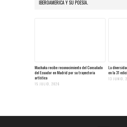
IBEROAMERICA Y SU POESÍA.
Machaka recibe reconocimiento del Consulado
La diversida
del Ecuador en Madrid por su trayectoria
en la 31 edi
artística
13 JUNIO, 
15 JULIO, 2026