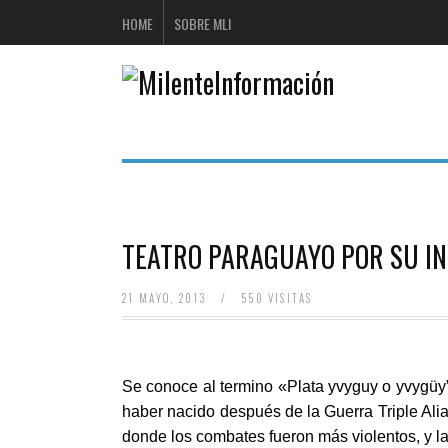
HOME
SOBRE MLI
TEATRO PARAGUAYO POR SU I
21 MAYO, 2013
/
550 VISITAS
Se conoce al termino «Plata yvyguy o yvygüy”
haber nacido después de la
Guerra Triple Ali
donde los combates fueron más violentos, y l