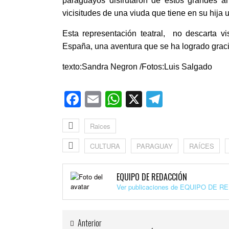
paraguayos disfrutaron de estos grandes a
vicisitudes de una viuda que tiene en su hija
Esta representación teatral, no descarta vi
España, una aventura que se ha logrado grac
texto:Sandra Negron /Fotos:Luis Salgado
Facebook
Email
WhatsApp
X
Telegra
Raices
CULTURA
PARAGUAY
RAÍCES
EQUIPO DE REDACCIÓN
Ver publicaciones de EQUIPO DE 
Anterior